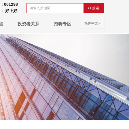
001298
끠
搜索
： 好上好
简体中文
ꀅ
点
投资者关系
招聘专区