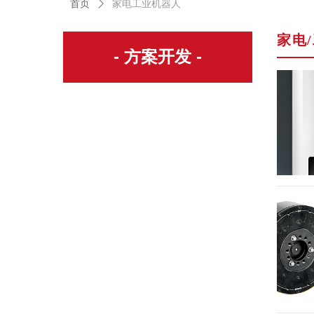
首页
ꄲ
家电工业机器人
家电
- 方案开发 -